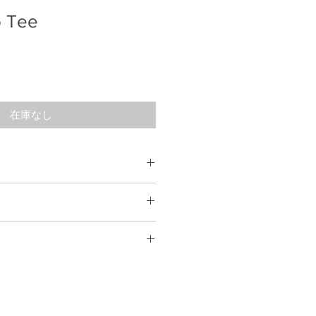
o Tee
在庫なし
て
78
 60
合を除き、基本的には返品には対応
て
ましたら、5日営業日以内にゆうパ
ます。