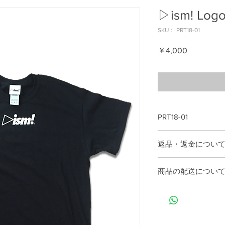
▷ism! Log
SKU： PRT18-01
価
￥4,000
格
PRT18-01
100%cotton,6,0oz
返品・返金につい
身丈 M 73 / L 76 / XL 
身幅 M 50 / L 55 / XL
商品に欠陥がある場
商品の配送につい
いたしません。
ご入金の確認がとれ
ックにて発送いたし