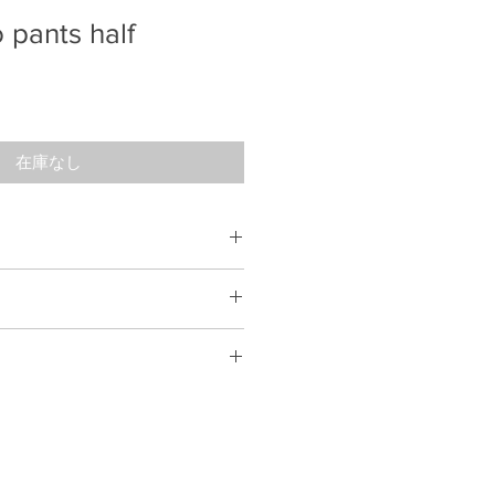
 pants half
在庫なし
,10.0oz
て
 L 74
53
合を除き、基本的には返品には対応
0
て
ましたら、5日営業日以内にゆうパ
ます。