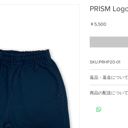
PRISM Logo
価
￥5,500
格
SKU:PRHP20-01
綿52%,ポリエステル48%
返品・返金につい
ウェスト S 64 / M 69 /
総丈 S 47 / M 50 / L 
商品に欠陥がある場
股下 S 16 / M 18 / L 2
商品の配送につい
はいたしません。
ご入金の確認がとれ
ックにて発送いたし